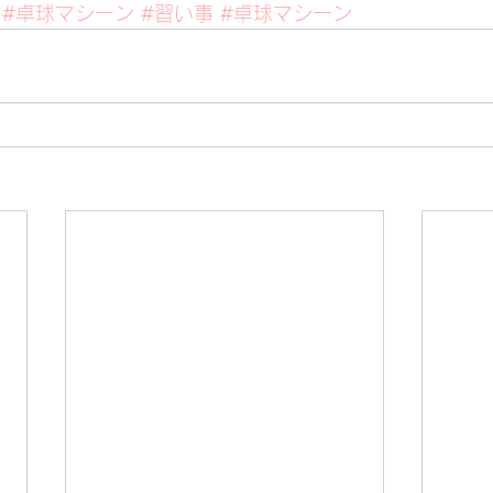
#卓球マシーン
#習い事
#卓球マシーン