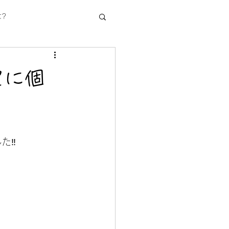
?
室に個
た‼