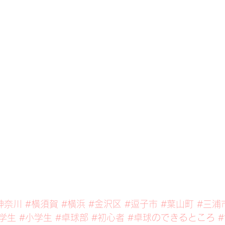
神奈川
#横須賀
#横浜
#金沢区
#逗子市
#葉山町
#三浦
学生
#小学生
#卓球部
#初心者
#卓球のできるところ