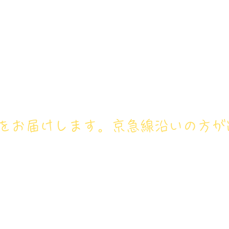
アイリス卓球場・金沢区店のホ
号： 080‐9659‐3772
ホーム
卓球レッスン
ジュニ
フをお届けします。京急線沿いの方が