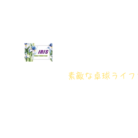
iristakkyuujou.0611@gmail.com
アイリス卓球場・電話番
アイリス卓球場
​素敵な卓球ライ