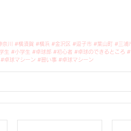
神奈川
#横須賀
#横浜
#金沢区
#逗子市
#葉山町
#三浦
学生
#小学生
#卓球部
#初心者
#卓球のできるところ
#卓球マシーン
#習い事
#卓球マシーン