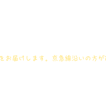
アイリス卓球場・金沢区店のホ
号： 080‐9659‐3772
ホーム
卓球レッスン
ジュニ
フをお届けします。京急線沿いの方が