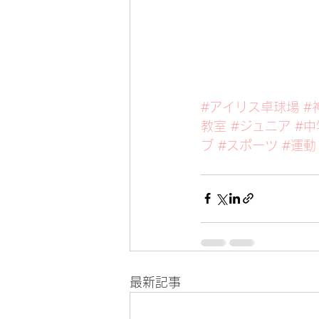
#アイリス卓球場
#
教室
#ジュニア
#中
ブ
#スポーツ
#運動
最新記事