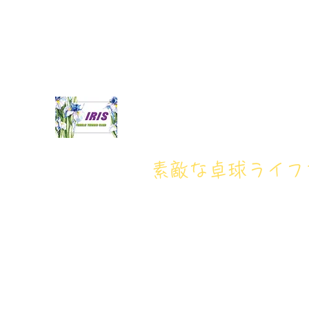
iristakkyuujou.0611@gmail.com
アイリス卓球場・電話番
アイリス卓球場
​素敵な卓球ライ