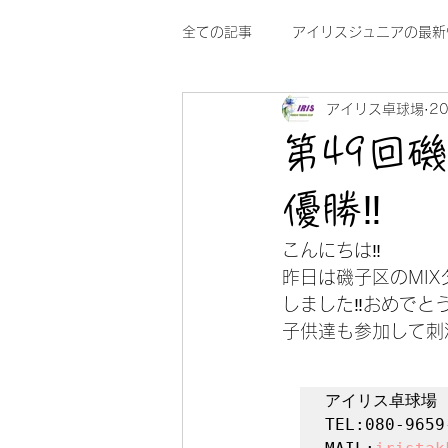
全ての記事
アイリスジュニアの最新
アイリス卓球場
2
第49回
優勝‼
こんにちは‼
昨日は磯子区のMI
しました‼おめでと
子供達も参加して刺
アイリス卓球場

TEL:080-9659-