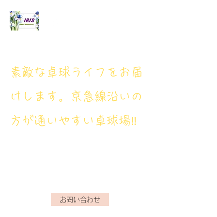
アイリス卓球場
​素敵な卓球ライフをお届
けします。京急線沿いの
方が通いやすい卓球場‼
アイリス卓球場・電話番
号： 080‐9659‐3772
iristakkyuujou.0611@gmail.com
お問い合わせ