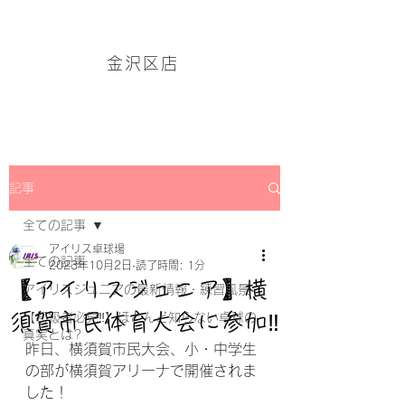
アイリス卓球場・金沢区店のホームページはこちら→
金沢区店
記事
全ての記事
アイリス卓球場
全ての記事
2023年10月2日
読了時間: 1分
【アイリスジュニア】横
アイリスジュニアの最新情報・練習風景
須賀市民体育大会に参加‼
【初級者必見‼】ほとんど知らない卓球の
真実とは?
昨日、横須賀市民大会、小・中学生
の部が横須賀アリーナで開催されま
した！