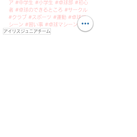
ア
#中学生
#小学生
#卓球部
#初心
者
#卓球のできるところ
#サークル
#クラブ
#スポーツ
#運動
#卓球マ
シーン
#習い事
#卓球マシーン
アイリスジュニアチーム
アイリスジュニアの最新情報・練習風景
すべて表示
最新記事