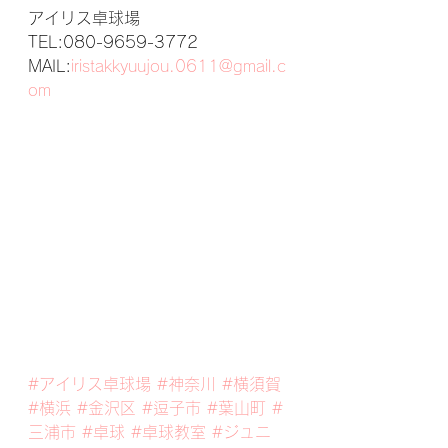
アイリス卓球場
TEL:080-9659-3772
MAIL:
iristakkyuujou.0611@gmail.c
om
#アイリス卓球場
#神奈川
#横須賀
#横浜
#金沢区
#逗子市
#葉山町
#
三浦市
#卓球
#卓球教室
#ジュニ