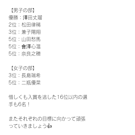
【男子の部】
優勝：澤田丈瑠
2位：松田律稀
3位：兼子陽翔
5位：山田愁馬
5位：會澤心温
5位：奈良之穂
【女子の部】
3位：長島瑞希
5位：二瓶優菜
惜しくも入賞を逃した16位以内の選
手も6名！
またそれぞれの目標に向かって頑張
っていきましょう👍