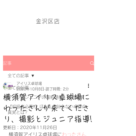
アイリス卓球場・金沢区店のホームページはこちら→
金沢区店
記事
全ての記事
アイリス卓球場
全ての記事
2020年10月8日
読了時間: 2分
横須賀アイリス卓球場に
アイリスジュニアの最新情報・練習風景
わったさんが来てくださ
【初級者必見‼】ほとんど知らない卓球の
真実とは?
り、撮影とジュニア指導!
更新日：
2020年11月26日
横須賀アイリス卓球場に
わったさん