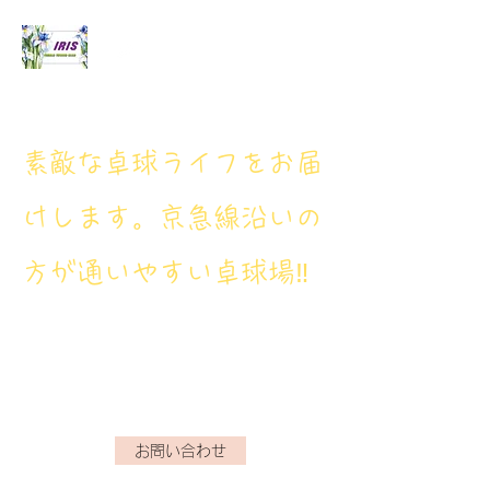
アイリス卓球場
​素敵な卓球ライフをお届
けします。京急線沿いの
方が通いやすい卓球場‼
アイリス卓球場・電話番
号： 080‐9659‐3772
iristakkyuujou.0611@gmail.com
お問い合わせ