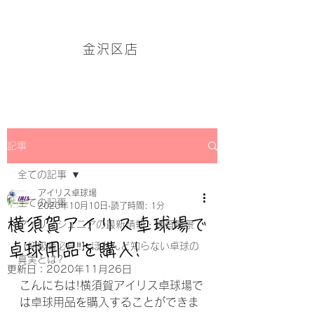
アイリス卓球場・金沢区店のホームページはこちら→
金沢区店
記事
全ての記事
アイリス卓球場
全ての記事
2020年10月10日
読了時間: 1分
横須賀アイリス卓球場で
アイリスジュニアの最新情報・練習風景
卓球用品を購入!
【初級者必見‼】ほとんど知らない卓球の
真実とは?
更新日：
2020年11月26日
こんにちは!横須賀アイリス卓球場で
は卓球用品を購入することができま