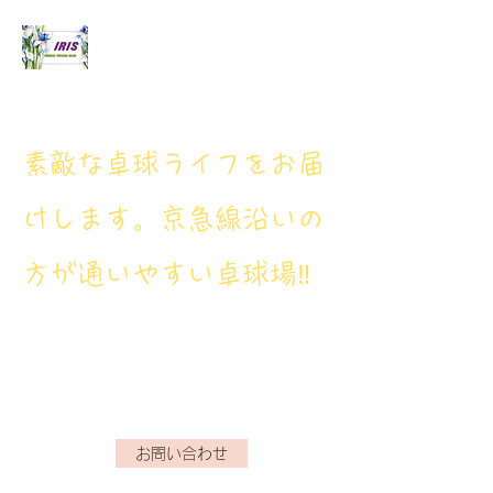
アイリス卓球場
​素敵な卓球ライフをお届
けします。京急線沿いの
方が通いやすい卓球場‼
アイリス卓球場・電話番
号： 080‐9659‐3772
iristakkyuujou.0611@gmail.com
お問い合わせ