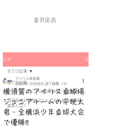
アイリス卓球場・金沢区店のホームページはこちら→
金沢区店
記事
全ての記事
アイリス卓球場
全ての記事
2020年12月26日
読了時間: 1分
横須賀のアイリス卓球場
アイリスジュニアの最新情報・練習風景
ジュニアチームの平晄太
【初級者必見‼】ほとんど知らない卓球の
真実とは?
君・全横浜少年卓球大会
で優勝‼