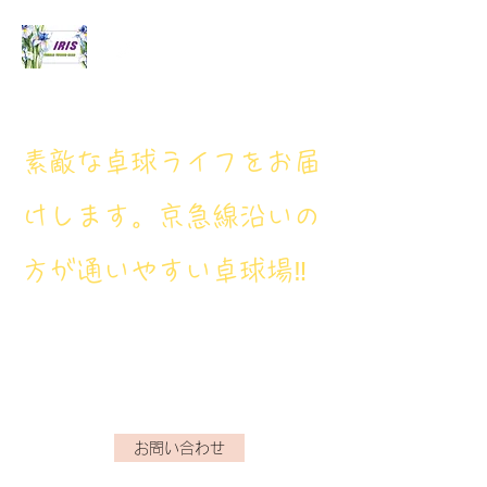
アイリス卓球場
​素敵な卓球ライフをお届
けします。京急線沿いの
方が通いやすい卓球場‼
アイリス卓球場・電話番
号： 080‐9659‐3772
iristakkyuujou.0611@gmail.com
お問い合わせ