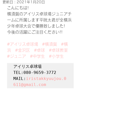
更新日：
2021年1月20日
こんにちは!
横須賀のアイリス卓球場ジュニアチ
ームに所属します平晄太君が全横浜
少年卓球大会で優勝致しました!
今後の活躍にご注目ください!!
#アイリス卓球場
#横須賀
#横
浜
#金沢区
#卓球
#卓球教室
#ジュニア
#中学生
#小学生
アイリス卓球場

TEL:080-9659-3772

MAIL:
iristakkyuujou.0
611@gmail.com