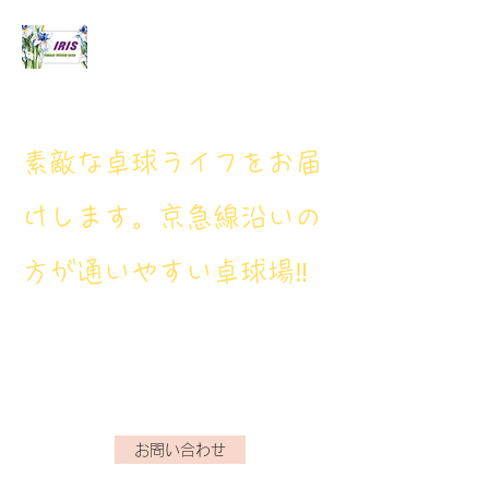
アイリス卓球場
​素敵な卓球ライフをお届
けします。京急線沿いの
方が通いやすい卓球場‼
アイリス卓球場・電話番
号： 080‐9659‐3772
iristakkyuujou.0611@gmail.com
お問い合わせ