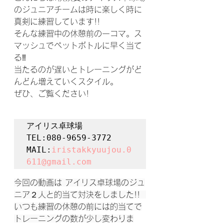
のジュニアチームは時に楽しく時に
真剣に練習しています!!
そんな練習中の休憩前の一コマ。ス
マッシュでペットボトルに早く当て
る‼
当たるのが遅いとトレーニングがど
んどん増えていくスタイル。
ぜひ、ご覧ください!
アイリス卓球場

TEL:080-9659-3772

MAIL:
iristakkyuujou.0
611@gmail.com
今回の動画は アイリス卓球場のジュ
ニア２人と的当て対決をしました!!  
いつも練習の休憩の前には的当てで
トレーニングの数が少し変わりま