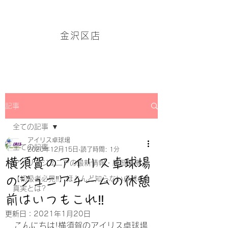
アイリス卓球場・金沢区店のホームページはこちら→
金沢区店
記事
全ての記事
アイリス卓球場
全ての記事
2020年12月15日
読了時間: 1分
横須賀のアイリス卓球場
アイリスジュニアの最新情報・練習風景
のジュニアチームの休憩
【初級者必見‼】ほとんど知らない卓球の
真実とは?
前はいつもこれ‼
更新日：
2021年1月20日
こんにちは!横須賀のアイリス卓球場