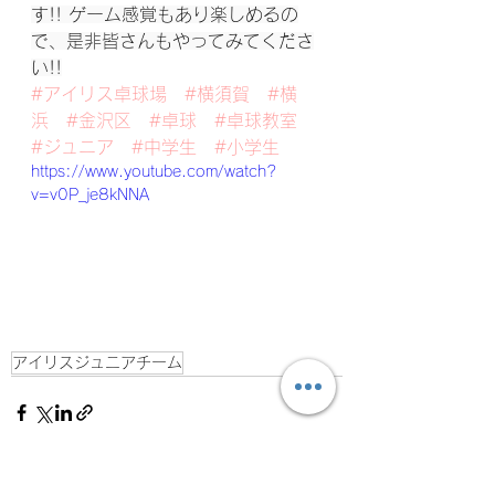
す!! ゲーム感覚もあり楽しめるの
で、是非皆さんもやってみてくださ
い!!
#アイリス卓球場
#横須賀
#横
浜
#金沢区
#卓球
#卓球教室
#ジュニア
#中学生
#小学生
https://www.youtube.com/watch?
v=v0P_je8kNNA
アイリスジュニアチーム