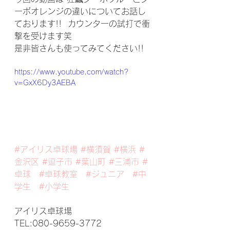
ーボオレンジの違いについてお話し
ております!!  カウンターの試打で衝
撃を受けます笑 
是非皆さんも使ってみてください!!
https://www.youtube.com/watch?
v=GxX6Dy3AEBA
#アイリス卓球場
#横須賀
#横浜
#
金沢区
#逗子市
#葉山町
#三浦市
#
卓球
#卓球教室
#ジュニア
#中
学生
#小学生
アイリス卓球場
TEL:080-9659-3772