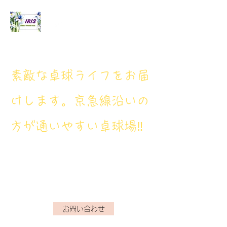
アイリス卓球場
​素敵な卓球ライフをお届
けします。京急線沿いの
方が通いやすい卓球場‼
アイリス卓球場・電話番
号： 080‐9659‐3772
iristakkyuujou.0611@gmail.com
お問い合わせ