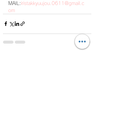
MAIL:
iristakkyuujou.0611@gmail.c
om
すべて表示
最新記事