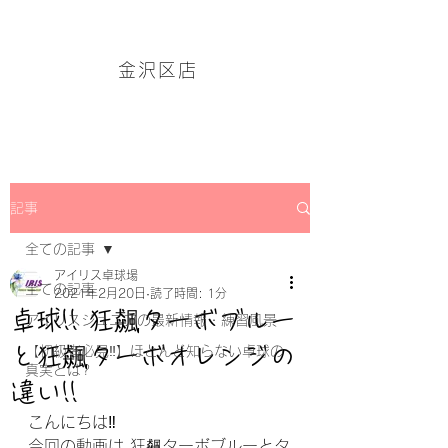
アイリス卓球場・金沢区店のホームページはこちら→
金沢区店
記事
全ての記事
アイリス卓球場
全ての記事
2021年2月20日
読了時間: 1分
卓球!! 狂飆ターボブルー
アイリスジュニアの最新情報・練習風景
と狂飆ターボオレンジの
【初級者必見‼】ほとんど知らない卓球の
真実とは?
違い!!
こんにちは‼
今回の動画は 狂飆ターボブルーとタ