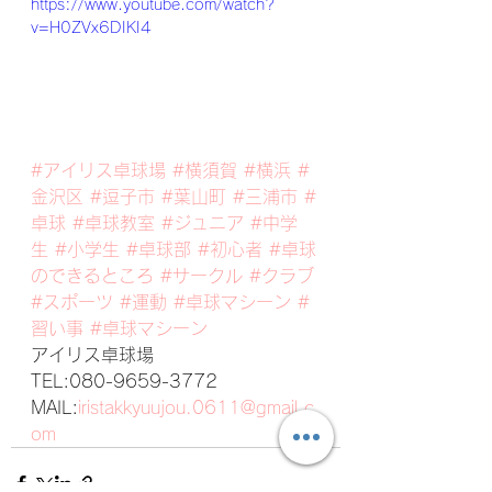
https://www.youtube.com/watch?
v=H0ZVx6DIKI4
#アイリス卓球場
#横須賀
#横浜
#
金沢区
#逗子市
#葉山町
#三浦市
#
卓球
#卓球教室
#ジュニア
#中学
生
#小学生
#卓球部
#初心者
#卓球
のできるところ
#サークル
#クラブ
#スポーツ
#運動
#卓球マシーン
#
習い事
#卓球マシーン
アイリス卓球場
TEL:080-9659-3772
MAIL:
iristakkyuujou.0611@gmail.c
om