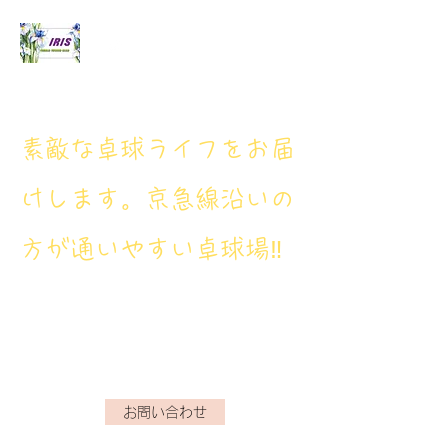
アイリス卓球場
​素敵な卓球ライフをお届
けします。京急線沿いの
方が通いやすい卓球場‼
アイリス卓球場・電話番
号： 080‐9659‐3772
iristakkyuujou.0611@gmail.com
お問い合わせ