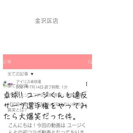
アイリス卓球場・金沢区店のホームページはこちら→
金沢区店
記事
全ての記事
アイリス卓球場
全ての記事
2021年7月14日
読了時間: 1分
卓球!! ユージくんと違反
アイリスジュニアの最新情報・練習風景
サーブ選手権をやってみ
【初級者必見‼】ほとんど知らない卓球の
真実とは?
たら大爆笑だった件。
こんにちは！今回の動画は ユージく
んとの初コラボ動画となっておりま