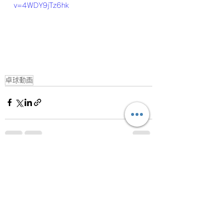
v=4WDY9jTz6hk
卓球動画
すべて表示
最新記事