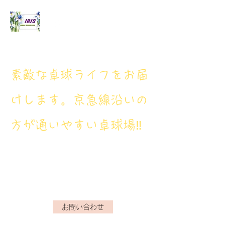
アイリス卓球場
​素敵な卓球ライフをお届
けします。京急線沿いの
方が通いやすい卓球場‼
アイリス卓球場・電話番
号： 080‐9659‐3772
iristakkyuujou.0611@gmail.com
お問い合わせ