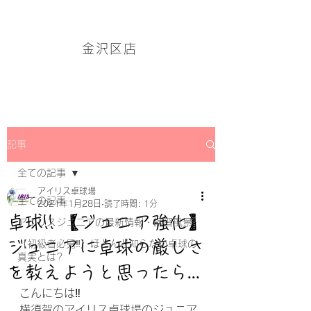
アイリス卓球場・金沢区店のホームページはこちら→
金沢区店
記事
全ての記事
アイリス卓球場
全ての記事
2021年1月28日
読了時間: 1分
卓球!! 【ジュニア強化】
アイリスジュニアの最新情報・練習風景
ジュニアに卓球の厳しさ
【初級者必見‼】ほとんど知らない卓球の
真実とは?
を教えようと思ったら...
こんにちは‼
横須賀のアイリス卓球場のジュニア