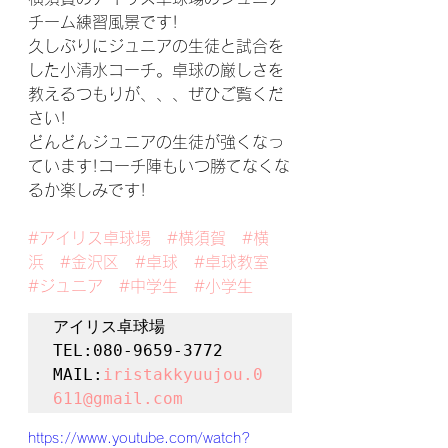
チーム練習風景です!
久しぶりにジュニアの生徒と試合を
した小清水コーチ。卓球の厳しさを
教えるつもりが、、、ぜひご覧くだ
さい!
どんどんジュニアの生徒が強くなっ
ています!コーチ陣もいつ勝てなくな
るか楽しみです!
#アイリス卓球場
#横須賀
#横
浜
#金沢区
#卓球
#卓球教室
#ジュニア
#中学生
#小学生
アイリス卓球場

TEL:080-9659-3772

MAIL:
iristakkyuujou.0
611@gmail.com
https://www.youtube.com/watch?