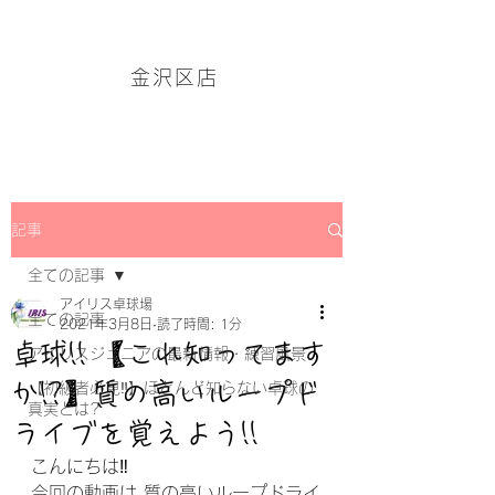
アイリス卓球場・金沢区店のホームページはこちら→
金沢区店
記事
全ての記事
アイリス卓球場
全ての記事
2021年3月8日
読了時間: 1分
卓球!! 【これ知ってます
アイリスジュニアの最新情報・練習風景
か!?】質の高いループド
【初級者必見‼】ほとんど知らない卓球の
真実とは?
ライブを覚えよう!!
こんにちは‼
今回の動画は 質の高いループドライ