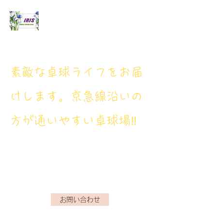
アイリス卓球場
​素敵な卓球ライフをお届
けします。京急線沿いの
方が通いやすい卓球場‼
アイリス卓球場・電話番
号： 080‐9659‐3772
iristakkyuujou.0611@gmail.com
お問い合わせ