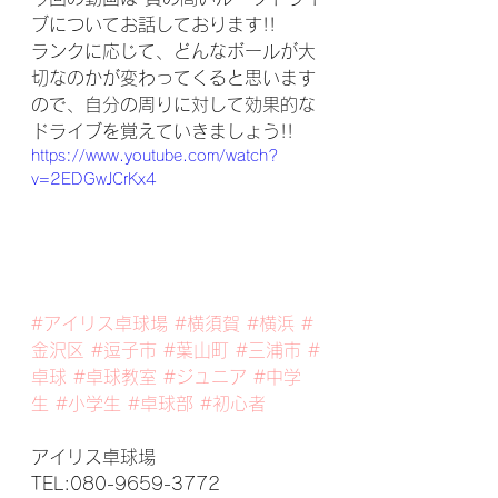
ブについてお話しております!! 
ランクに応じて、どんなボールが大
切なのかが変わってくると思います
ので、自分の周りに対して効果的な
ドライブを覚えていきましょう!!
https://www.youtube.com/watch?
v=2EDGwJCrKx4
#アイリス卓球場
#横須賀
#横浜
#
金沢区
#逗子市
#葉山町
#三浦市
#
卓球
#卓球教室
#ジュニア
#中学
生
#小学生
#卓球部
#初心者
アイリス卓球場
TEL:080-9659-3772