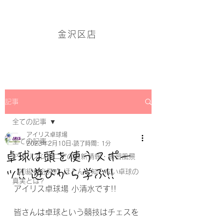
アイリス卓球場・金沢区店のホームページはこちら→
金沢区店
記事
全ての記事
アイリス卓球場
全ての記事
2023年2月10日
読了時間: 1分
卓球は頭を使うスポー
アイリスジュニアの最新情報・練習風景
ツ!! 遊びから学ぶ!!
【初級者必見‼】ほとんど知らない卓球の
真実とは?
アイリス卓球場 小清水です!!
皆さんは卓球という競技はチェスを