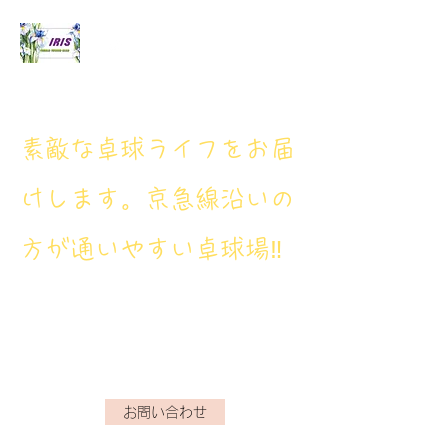
アイリス卓球場
​素敵な卓球ライフをお届
けします。京急線沿いの
方が通いやすい卓球場‼
アイリス卓球場・電話番
号： 080‐9659‐3772
iristakkyuujou.0611@gmail.com
お問い合わせ