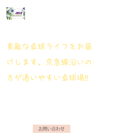
アイリス卓球場
​素敵な卓球ライフをお届
けします。京急線沿いの
方が通いやすい卓球場‼
アイリス卓球場・電話番
号： 080‐9659‐3772
iristakkyuujou.0611@gmail.com
お問い合わせ