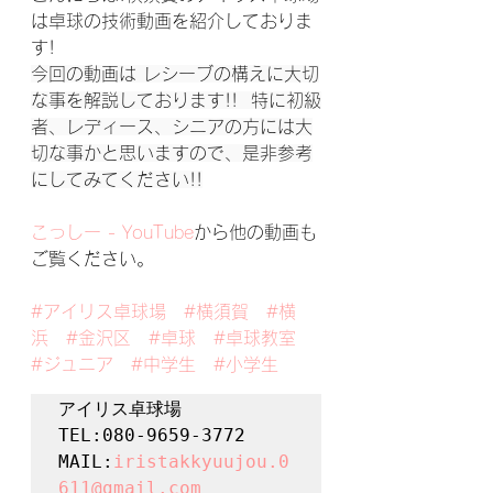
は卓球の技術動画を紹介しておりま
す!
今回の動画は レシーブの構えに大切
な事を解説しております!!  特に初級
者、レディース、シニアの方には大
切な事かと思いますので、是非参考
にしてみてください!!
こっしー - YouTube
から他の動画も
ご覧ください。
#アイリス卓球場
#横須賀
#横
浜
#金沢区
#卓球
#卓球教室
#ジュニア
#中学生
#小学生
アイリス卓球場

TEL:080-9659-3772

MAIL:
iristakkyuujou.0
611@gmail.com