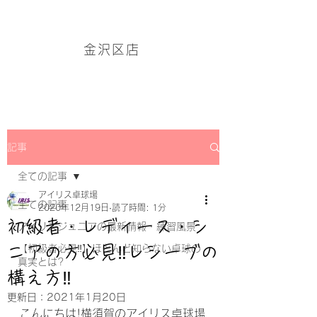
アイリス卓球場・金沢区店のホームページはこちら→
金沢区店
記事
全ての記事
アイリス卓球場
全ての記事
2020年12月19日
読了時間: 1分
初級者・レディース・シ
アイリスジュニアの最新情報・練習風景
ニアの方必見‼レシーブの
【初級者必見‼】ほとんど知らない卓球の
真実とは?
構え方‼
更新日：
2021年1月20日
こんにちは!横須賀のアイリス卓球場