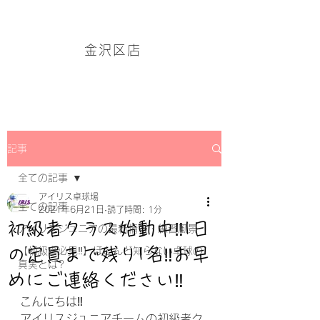
アイリス卓球場・金沢区店のホームページはこちら→
金沢区店
記事
全ての記事
アイリス卓球場
全ての記事
2021年6月21日
読了時間: 1分
初級者クラス始動中‼1日
アイリスジュニアの最新情報・練習風景
の定員まで残り1名‼お早
【初級者必見‼】ほとんど知らない卓球の
真実とは?
めにご連絡ください‼
こんにちは‼
アイリスジュニアチームの初級者ク