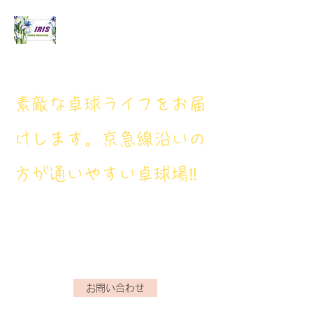
アイリス卓球場
​素敵な卓球ライフをお届
けします。京急線沿いの
方が通いやすい卓球場‼
アイリス卓球場・電話番
号： 080‐9659‐3772
iristakkyuujou.0611@gmail.com
お問い合わせ