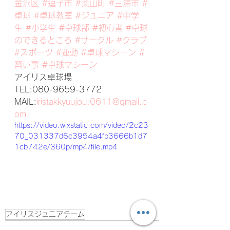
金沢区
#逗子市
#葉山町
#三浦市
#
卓球
#卓球教室
#ジュニア
#中学
生
#小学生
#卓球部
#初心者
#卓球
のできるところ
#サークル
#クラブ
#スポーツ
#運動
#卓球マシーン
#
習い事
#卓球マシーン
アイリス卓球場
TEL:080-9659-3772
MAIL:
iristakkyuujou.0611@gmail.c
om
https://video.wixstatic.com/video/2c23
70_031337d6c3954a4fb3666b1d7
1cb742e/360p/mp4/file.mp4
アイリスジュニアチーム