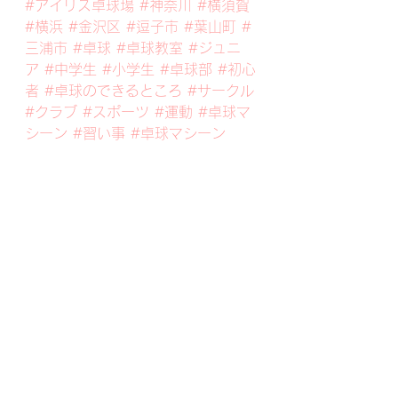
#アイリス卓球場
#神奈川
#横須賀
#横浜
#金沢区
#逗子市
#葉山町
#
三浦市
#卓球
#卓球教室
#ジュニ
ア
#中学生
#小学生
#卓球部
#初心
者
#卓球のできるところ
#サークル
#クラブ
#スポーツ
#運動
#卓球マ
シーン
#習い事
#卓球マシーン