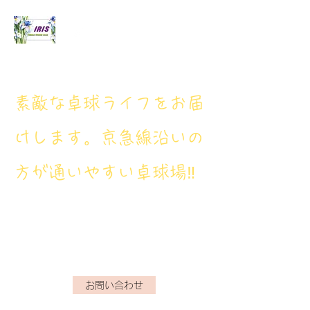
アイリス卓球場
​素敵な卓球ライフをお届
けします。京急線沿いの
方が通いやすい卓球場‼
アイリス卓球場・電話番
号： 080‐9659‐3772
iristakkyuujou.0611@gmail.com
お問い合わせ