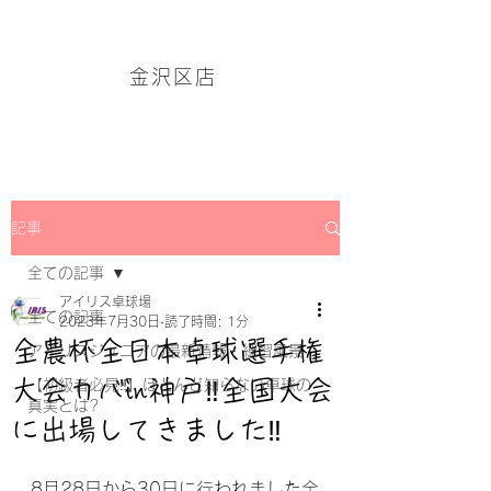
アイリス卓球場・金沢区店のホームページはこちら→
金沢区店
記事
全ての記事
アイリス卓球場
全ての記事
2023年7月30日
読了時間: 1分
全農杯全日本卓球選手権
アイリスジュニアの最新情報・練習風景
大会カバin神戸‼全国大会
【初級者必見‼】ほとんど知らない卓球の
真実とは?
に出場してきました‼
8月28日から30日に行われました全