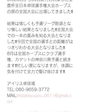
農杯全日本卓球選手権大会ホープス
の部の全国大会に出場してきました‼
結果は惜しくも予選リーグ敗退とな
り悔しい結果となりました‼全国大会
での一本の重みを知る大会となりま
した‼今回で全国の選手との距離がは
っきりわかる大会となりました‼
8月は全国ホープスにクラブ選手
権、カデットの神奈川県予選と続き
ます‼忙しい夏になりますが、体調に
気を付けて全力で駆け抜けます‼
アイリス卓球場 
TEL:080-9659-3772 
MAIL:
iristakkyuujou.0611@gmail.c
om