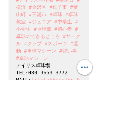
横浜
#金沢区
#逗子市
#葉
山町
#三浦市
#卓球
#卓球
教室
#ジュニア
#中学生
#
小学生
#卓球部
#初心者
#
卓球のできるところ
#サーク
ル
#クラブ
#スポーツ
#運
動
#卓球マシーン
#習い事
#卓球マシーン
アイリス卓球場

TEL:080-9659-3772

MAIL:
iristakkyuujou.0
611@gmail.com
アイリスジュニアチーム