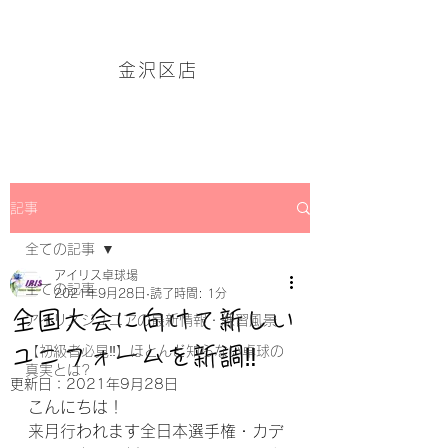
アイリス卓球場・金沢区店のホームページはこちら→
金沢区店
記事
全ての記事
アイリス卓球場
全ての記事
2021年9月28日
読了時間: 1分
全国大会に向けて新しい
アイリスジュニアの最新情報・練習風景
ユニフォームを新調‼
【初級者必見‼】ほとんど知らない卓球の
真実とは?
更新日：
2021年9月28日
こんにちは！
来月行われます全日本選手権・カデ