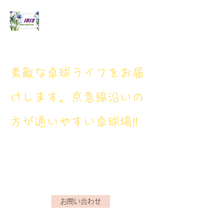
アイリス卓球場
​素敵な卓球ライフをお届
けします。京急線沿いの
方が通いやすい卓球場‼
アイリス卓球場・電話番
号： 080‐9659‐3772
iristakkyuujou.0611@gmail.com
お問い合わせ