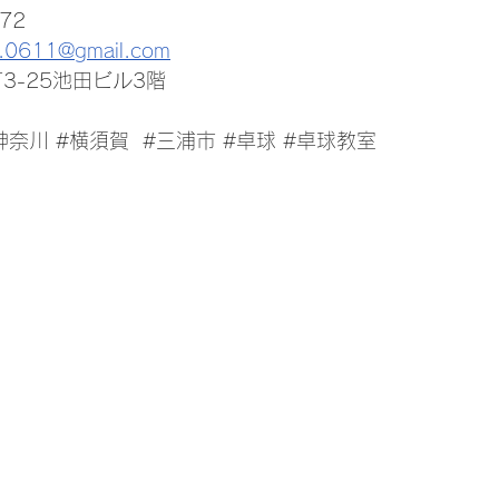
72

ou.0611@gmail.com
-25池田ビル3階

神奈川
#横須賀
#三浦市
#卓球
#卓球教室