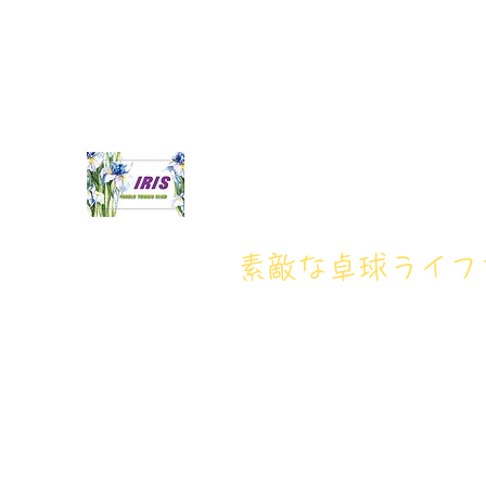
iristakkyuujou.0611@gmail.com
アイリス卓球場・電話番
アイリス卓球場
​素敵な卓球ライ