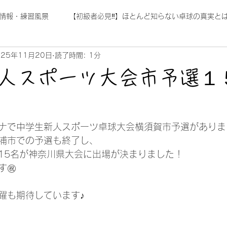
情報・練習風景
【初級者必見‼】ほとんど知らない卓球の真実とは
025年11月20日
読了時間: 1分
人スポーツ大会市予選１
ナで中学生新人スポーツ卓球大会横須賀市予選がありまし
浦市での予選も終了し、

15名が神奈川県大会に出場が決まりました！

㊗️

躍も期待しています♪
