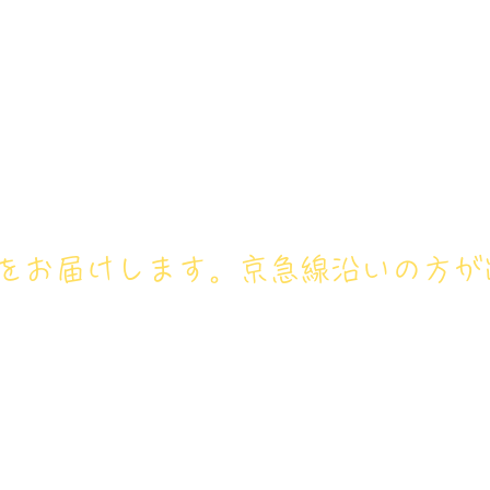
アイリス卓球場・金沢区店のホ
号： 080‐9659‐3772
ホーム
卓球レッスン
ジュニ
フをお届けします。京急線沿いの方が