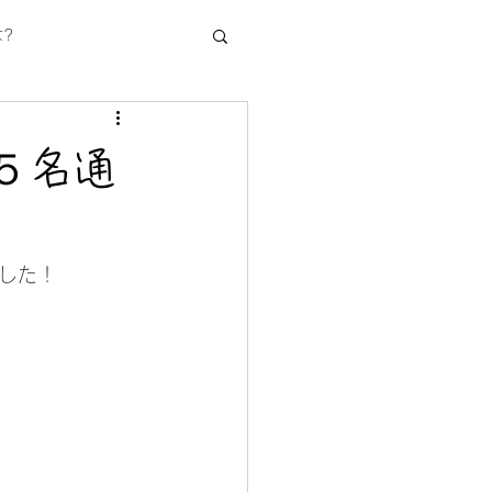
?
５名通
た！
