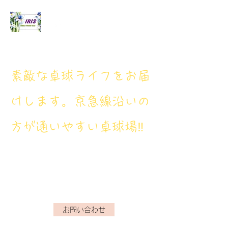
アイリス卓球場
​素敵な卓球ライフをお届
けします。京急線沿いの
方が通いやすい卓球場‼
アイリス卓球場・電話番
号： 080‐9659‐3772
iristakkyuujou.0611@gmail.com
お問い合わせ