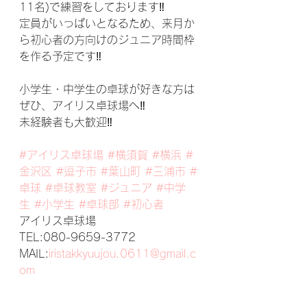
11名)で練習をしております‼
定員がいっぱいとなるため、来月か
ら初心者の方向けのジュニア時間枠
を作る予定です‼
小学生・中学生の卓球が好きな方は
ぜひ、アイリス卓球場へ‼
未経験者も大歓迎‼
#アイリス卓球場
#横須賀
#横浜
#
金沢区
#逗子市
#葉山町
#三浦市
#
卓球
#卓球教室
#ジュニア
#中学
生
#小学生
#卓球部
#初心者
アイリス卓球場
TEL:080-9659-3772
MAIL:
iristakkyuujou.0611@gmail.c
om