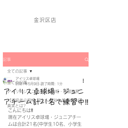
アイリス卓球場・金沢区店のホームページはこちら→
金沢区店
記事
全ての記事
アイリス卓球場
全ての記事
2021年5月9日
読了時間: 1分
アイリス卓球場・ジュニ
アイリスジュニアの最新情報・練習風景
アチーム計21名で練習中‼
【初級者必見‼】ほとんど知らない卓球の
真実とは?
こんにちは‼
現在アイリス卓球場・ジュニアチー
ムは合計21名(中学生10名、小学生