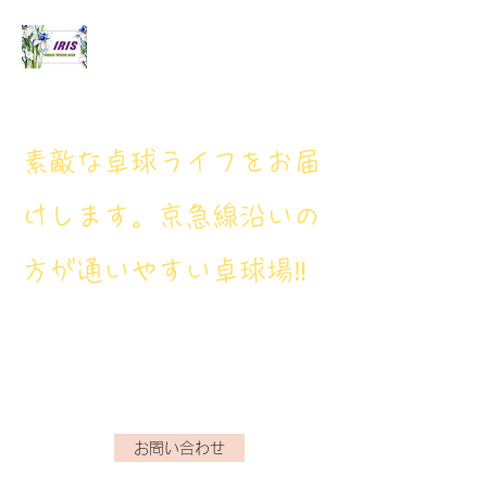
アイリス卓球場
​素敵な卓球ライフをお届
けします。京急線沿いの
方が通いやすい卓球場‼
アイリス卓球場・電話番
号： 080‐9659‐3772
iristakkyuujou.0611@gmail.com
お問い合わせ