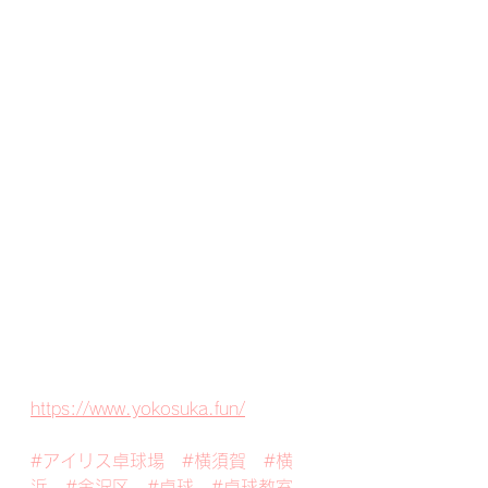
https://www.yokosuka.fun/
#アイリス卓球場
#横須賀
#横
浜
#金沢区
#卓球
#卓球教室