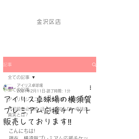
アイリス卓球場・金沢区店のホームページはこちら→
金沢区店
記事
全ての記事
アイリス卓球場
全ての記事
2021年2月11日
読了時間: 1分
アイリス卓球場の横須賀
アイリスジュニアの最新情報・練習風景
プレミアム応援チケット
【初級者必見‼】ほとんど知らない卓球の
真実とは?
販売しております‼
こんにちは!
現在、横須賀プレミアム応援チケッ