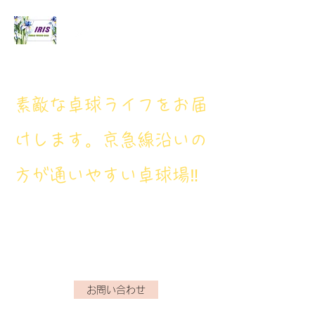
アイリス卓球場
​素敵な卓球ライフをお届
けします。京急線沿いの
方が通いやすい卓球場‼
アイリス卓球場・電話番
号： 080‐9659‐3772
iristakkyuujou.0611@gmail.com
お問い合わせ