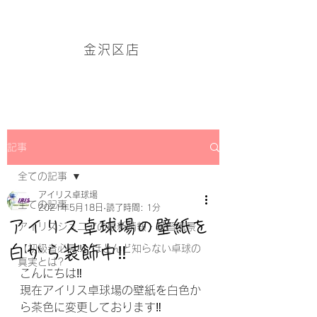
アイリス卓球場・金沢区店のホームページはこちら→
金沢区店
記事
全ての記事
アイリス卓球場
全ての記事
2021年5月18日
読了時間: 1分
アイリス卓球場の壁紙を
アイリスジュニアの最新情報・練習風景
白から装飾中‼
【初級者必見‼】ほとんど知らない卓球の
真実とは?
こんにちは‼
現在アイリス卓球場の壁紙を白色か
ら茶色に変更しております‼