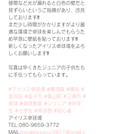
昼間など光が漏れると白色の壁だと
見ずらいというご指摘があり、改良
しております‼
まだ少し時間がかかりますがより最
適な環境で卓球を楽しんでもらうた
め早急に壁紙を貼っております‼
新しくなったアイリス卓球場をよろ
しくお願いします‼
写真は早くきたジュニアの子供たち
に手伝ってもらっています。
#アイリス卓球場
#横須賀
#横浜
#
金沢区
#逗子市
#葉山町
#三浦市
#
卓球
#卓球教室
#ジュニア
#中学
生
#小学生
#卓球部
#初心者
アイリス卓球場
TEL:080-9659-3772
MAIL:
iristakkyuujou.0611@gmail.c