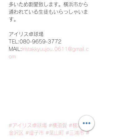
多いため割愛致します。横浜市から
通われている生徒もいらっしゃいま
す。
アイリス卓球場
TEL:080-9659-3772
MAIL:
iristakkyuujou.0611@gmail.c
om
#アイリス卓球場
#横須賀
#横浜
#
金沢区
#逗子市
#葉山町
#三浦市
#