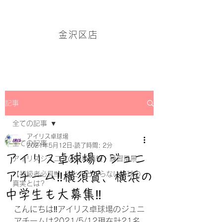
アイリス卓球場・金沢区店のホームページはこちら→
金沢区店
記事
全ての記事
アイリス卓球場
全ての記事
2021年5月12日
読了時間: 2分
アイリス卓球場のジュニ
アイリスジュニアの最新情報・練習風景
アチーム‼横須賀、横浜の
【初級者必見‼】ほとんど知らない卓球の
真実とは?
中学生も大募集‼
こんにちは‼アイリス卓球場のジュニ
アチームは2021/5/12現在計21名