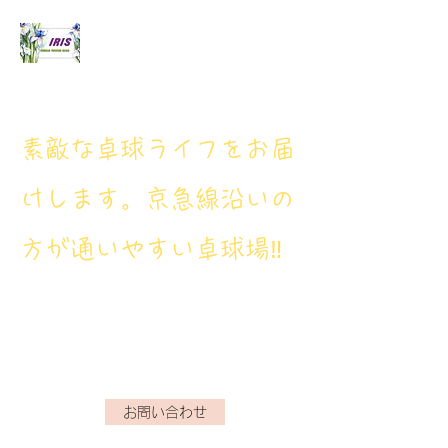
アイリス卓球場
​素敵な卓球ライフをお届
けします。京急線沿いの
方が通いやすい卓球場‼
アイリス卓球場・電話番
号： 080‐9659‐3772
iristakkyuujou.0611@gmail.com
お問い合わせ