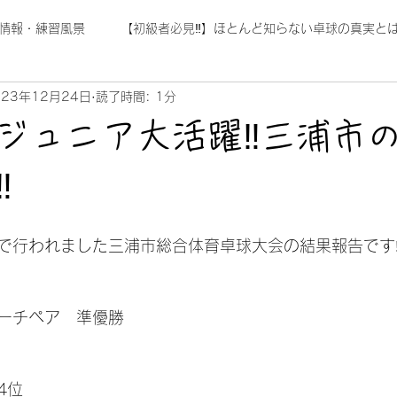
情報・練習風景
【初級者必見‼】ほとんど知らない卓球の真実とは
023年12月24日
読了時間: 1分
ジュニア大活躍‼三浦市
‼
で行われました三浦市総合体育卓球大会の結果報告です
ーチペア　準優勝
4位