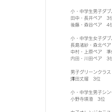
小・中学生男子ダブ
田中・長井ペア　3
後藤・森谷ペア　4
小・中学生女子ダブ
長島渚紗・森北ペア
中村・上原ペア　準
内田・川田ペア　3
男子グリーンクラス
澤田丈瑠　3位
小・中学生男子シン
小野寺瑛澄　3位