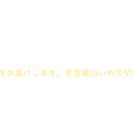
アイリス卓球場・金沢区店のホ
号： 080‐9659‐3772
ホーム
卓球レッスン
ジュニ
フをお届けします。京急線沿いの方が