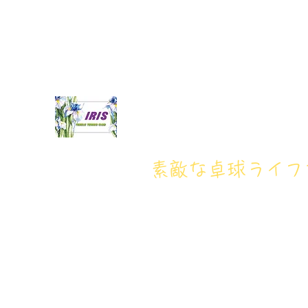
iristakkyuujou.0611@gmail.com
アイリス卓球場・電話番
アイリス卓球場
​素敵な卓球ライ