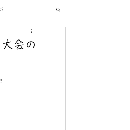
?
の大会の
‼