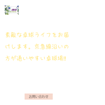
アイリス卓球場
​素敵な卓球ライフをお届
けします。京急線沿いの
方が通いやすい卓球場‼
アイリス卓球場・電話番
号： 080‐9659‐3772
iristakkyuujou.0611@gmail.com
お問い合わせ