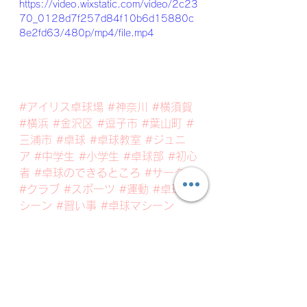
https://video.wixstatic.com/video/2c23
70_0128d7f257d84f10b6d15880c
8e2fd63/480p/mp4/file.mp4
#アイリス卓球場
#神奈川
#横須賀
#横浜
#金沢区
#逗子市
#葉山町
#
三浦市
#卓球
#卓球教室
#ジュニ
ア
#中学生
#小学生
#卓球部
#初心
者
#卓球のできるところ
#サークル
#クラブ
#スポーツ
#運動
#卓球マ
シーン
#習い事
#卓球マシーン
アイリスジュニアチーム
アイリスジュニアの最新情報・練習風景