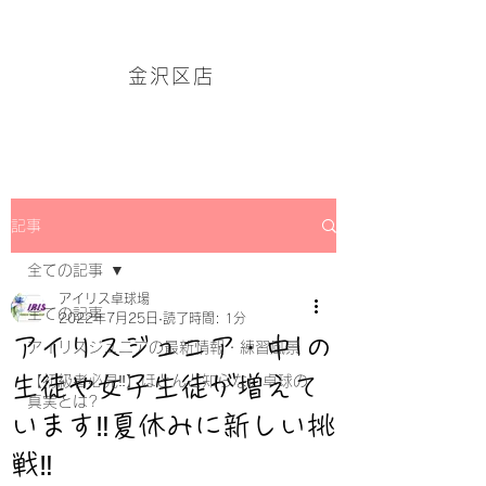
アイリス卓球場・金沢区店のホームページはこちら→
金沢区店
記事
全ての記事
アイリス卓球場
全ての記事
2022年7月25日
読了時間: 1分
アイリスジュニア・中1の
アイリスジュニアの最新情報・練習風景
生徒や女子生徒が増えて
【初級者必見‼】ほとんど知らない卓球の
真実とは?
います‼夏休みに新しい挑
戦‼