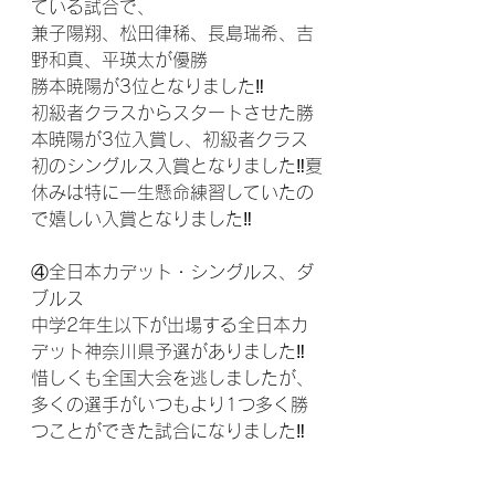
ている試合で、
兼子陽翔、松田律稀、長島瑞希、吉
野和真、平瑛太が優勝
勝本暁陽が3位となりました‼
初級者クラスからスタートさせた勝
本暁陽が3位入賞し、初級者クラス
初のシングルス入賞となりました‼夏
休みは特に一生懸命練習していたの
で嬉しい入賞となりました‼
④全日本カデット・シングルス、ダ
ブルス
中学2年生以下が出場する全日本カ
デット神奈川県予選がありました‼
惜しくも全国大会を逃しましたが、
多くの選手がいつもより1つ多く勝
つことができた試合になりました‼