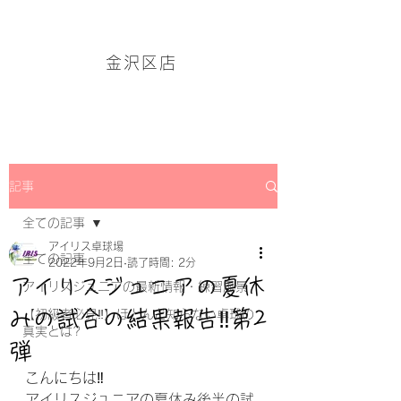
アイリス卓球場・金沢区店のホームページはこちら→
金沢区店
記事
全ての記事
アイリス卓球場
全ての記事
2022年9月2日
読了時間: 2分
アイリスジュニアの夏休
アイリスジュニアの最新情報・練習風景
みの試合の結果報告‼第2
【初級者必見‼】ほとんど知らない卓球の
真実とは?
弾
こんにちは‼
アイリスジュニアの夏休み後半の試