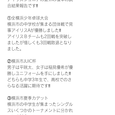
合結果報告です‼
①全横浜少年卓球大会
横浜市の中学校が集まる団体戦で見
事アイリスAが優勝しました‼
アイリスＢチームも2回戦を突破し
ましたが惜しくも3回戦敗退となり
ました。
②横浜市JUIC杯
男子は平晄太、女子は稲見優希が優
勝しユニフォームを手にしました‼
どちらも中学3年生で、高校でのさ
らなる活躍に期待です‼
③横浜市夏季カデット
横浜市の中学生が集まったシングル
スいくつかのトーナメントに分かれ