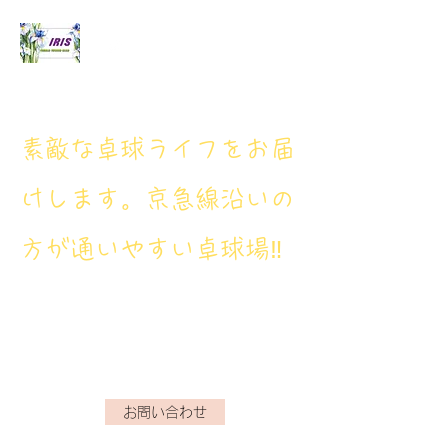
アイリス卓球場
​素敵な卓球ライフをお届
けします。京急線沿いの
方が通いやすい卓球場‼
アイリス卓球場・電話番
号： 080‐9659‐3772
iristakkyuujou.0611@gmail.com
お問い合わせ