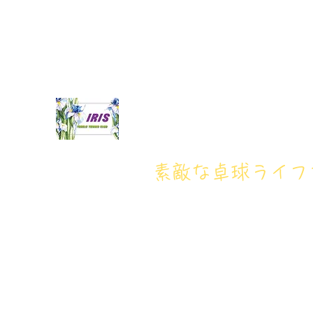
iristakkyuujou.0611@gmail.com
アイリス卓球場・電話番
アイリス卓球場
​素敵な卓球ライ