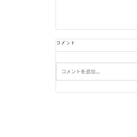
コメント
コメントを追加…
中学生総合卓球大会横須賀予
選で13名が通過しました！