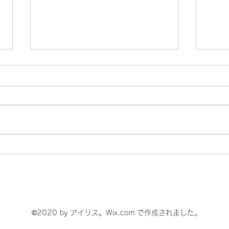
吉野和真くん神奈川県チャン
中学
ピオンとなりました！
選１
©2020 by アイリス。Wix.com で作成されました。