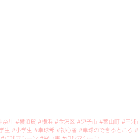
神奈川
#横須賀
#横浜
#金沢区
#逗子市
#葉山町
#三浦
学生
#小学生
#卓球部
#初心者
#卓球のできるところ
#卓球マシーン
#習い事
#卓球マシーン