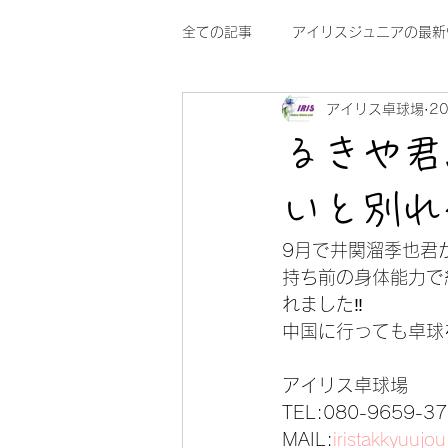
全ての記事
アイリスジュニアの最新
アイリス卓球場
2
るきや君
いと別れ
9月で井関溜季也君
持ち前の身体能力で
れました‼
中国に行っても卓球
アイリス卓球場
TEL:080-9659-3
MAIL:
iristakkyuuj