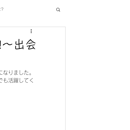
?
‼～出会
になりました。
でも活躍してく