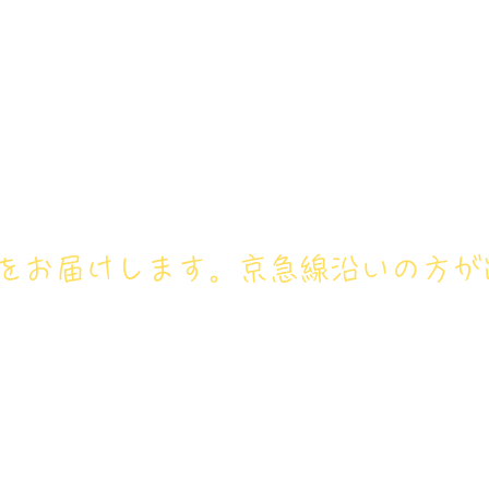
アイリス卓球場・金沢区店のホ
号： 080‐9659‐3772
ホーム
卓球レッスン
ジュニ
フをお届けします。京急線沿いの方が