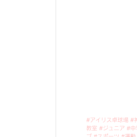
#アイリス卓球場
#
教室
#ジュニア
#中
ブ
#スポーツ
#運動