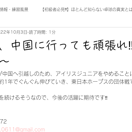
情報・練習風景
【初級者必見‼】ほとんど知らない卓球の真実とは
022年10月3日
読了時間: 1分
、中国に行っても頑張れ
～
が中国へ引越しのため、アイリスジュニアをやめること
約1年でぐんぐん伸びていき、東日本ホープスの団体戦
を続けるそうなので、今後の活躍に期待です‼
772
ou.0611@gmail.com