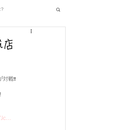
?
i店
が対戦‼
!
Jc...