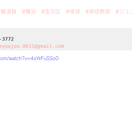
#横須賀
#横浜
#金沢区
#卓球
#卓球教室
#ジュ
3772

kyuujou.0611@gmail.com
.com/watch?v=4sYirFuSSo0