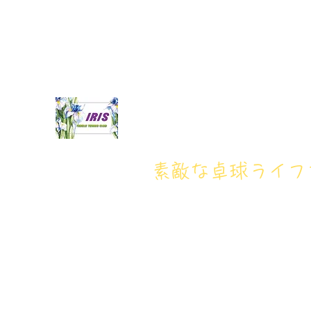
iristakkyuujou.0611@gmail.com
アイリス卓球場・電話番
アイリス卓球場
​素敵な卓球ライ