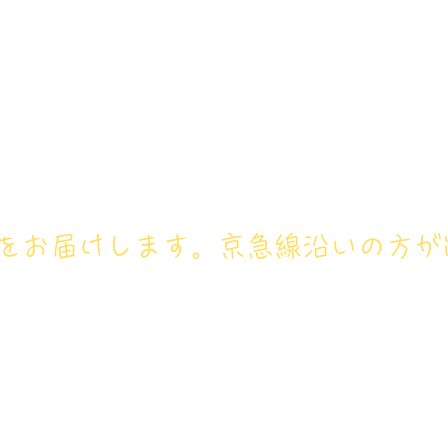
アイリス卓球場・金沢区店のホ
号： 080‐9659‐3772
ホーム
卓球レッスン
ジュニ
フをお届けします。京急線沿いの方が