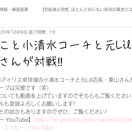
情報・練習風景
【初級者必見‼】ほとんど知らない卓球の真実とは
020年12月9日
読了時間: 1分
こと小清水コーチと元Lil
さんが対戦‼
日
アイリス卓球場の小清水コーチと元Lili店長・栗山さん
ーブは完璧です（笑）
ついても動画を上げていますのでそちらもご覧ください
ルも登録よろしくお願いします!
との試合もありますのでぜひ、ご覧ください!
YouTube】 
https://m.youtube.com/channel/UCdzY
】
こっしー - YouTube