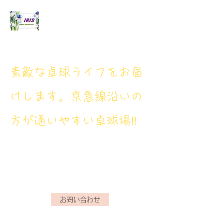
アイリス卓球場
​素敵な卓球ライフをお届
けします。京急線沿いの
方が通いやすい卓球場‼
アイリス卓球場・電話番
号： 080‐9659‐3772
iristakkyuujou.0611@gmail.com
お問い合わせ