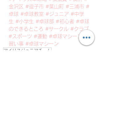
金沢区
#逗子市
#葉山町
#三浦市
#
卓球
#卓球教室
#ジュニア
#中学
生
#小学生
#卓球部
#初心者
#卓球
のできるところ
#サークル
#クラブ
#スポーツ
#運動
#卓球マシーン
#
習い事
#卓球マシーン
アイリスジュニアチーム
アイリスジュニアの最新情報・練習風景
すべて表示
最新記事