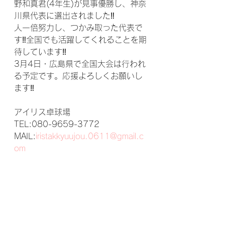
野和真君(4年生)が見事優勝し、神奈
川県代表に選出されました‼
人一倍努力し、つかみ取った代表で
す‼全国でも活躍してくれることを期
待しています‼
3月4日・広島県で全国大会は行われ
る予定です。応援よろしくお願いし
ます‼
アイリス卓球場
TEL:080-9659-3772
MAIL:
iristakkyuujou.0611@gmail.c
om