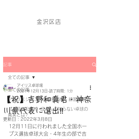
アイリス卓球場・金沢区店のホームページはこちら→
金沢区店
記事
全ての記事
アイリス卓球場
全ての記事
2021年12月13日
読了時間: 1分
【祝】吉野和真君・神奈
アイリスジュニアの最新情報・練習風景
川県代表に選出‼
【初級者必見‼】ほとんど知らない卓球の
真実とは?
更新日：
2022年3月8日
12月11日に行われました全国ホー
プス選抜卓球大会・4年生の部で吉