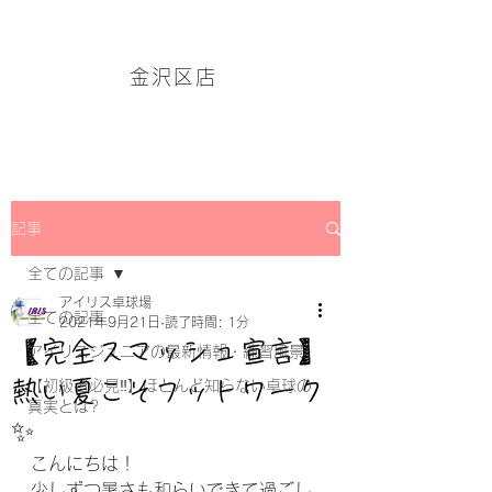
アイリス卓球場・金沢区店のホームページはこちら→
金沢区店
記事
全ての記事
アイリス卓球場
全ての記事
2021年9月21日
読了時間: 1分
【完全スマッシュ宣言】
アイリスジュニアの最新情報・練習風景
熱い夏こそフットワーク
【初級者必見‼】ほとんど知らない卓球の
真実とは?
✨
こんにちは！
少しずつ暑さも和らいできて過ごし