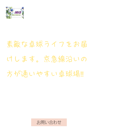
アイリス卓球場
​素敵な卓球ライフをお届
けします。京急線沿いの
方が通いやすい卓球場‼
アイリス卓球場・電話番
号： 080‐9659‐3772
iristakkyuujou.0611@gmail.com
お問い合わせ