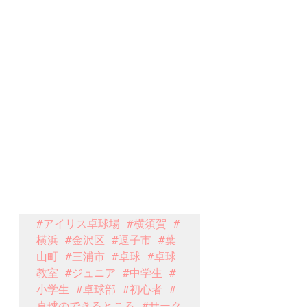
#アイリス卓球場
#横須賀
#
横浜
#金沢区
#逗子市
#葉
山町
#三浦市
#卓球
#卓球
教室
#ジュニア
#中学生
#
小学生
#卓球部
#初心者
#
卓球のできるところ
#サーク