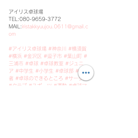
アイリス卓球場 
TEL:080-9659-3772 
MAIL:
iristakkyuujou.0611@gmail.c
om
#アイリス卓球場
#神奈川
#横須賀
#横浜
#金沢区
#逗子市
#葉山町
#
三浦市
#卓球
#卓球教室
#ジュニ
ア
#中学生
#小学生
#卓球部
#初心
者
#卓球のできるところ
#サークル
#クラブ
#スポーツ
#運動
#卓球マ
シーン
#習い事
#卓球マシーン
アイリスジュニアチーム
アイリスジュニアの最新情報・練習風景