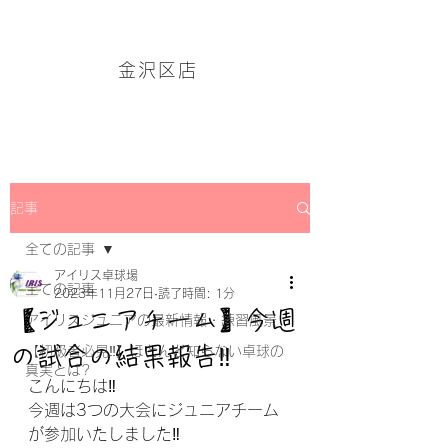
アイリス卓球場・金沢区店のホームページはこちら→
金沢区店
記事
全ての記事
アイリス卓球場
全ての記事
2023年11月27日
読了時間: 1分
【ジュニアチーム】今週
アイリスジュニアの最新情報・練習風景
の試合の結果報告‼
【初級者必見‼】ほとんど知らない卓球の
真実とは?
こんにちは‼
今週は3つの大会にジュニアチーム
が参加いたしました‼