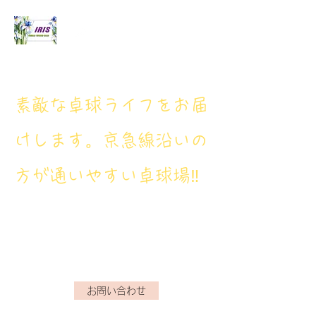
アイリス卓球場
​素敵な卓球ライフをお届
けします。京急線沿いの
方が通いやすい卓球場‼
アイリス卓球場・電話番
号： 080‐9659‐3772
iristakkyuujou.0611@gmail.com
お問い合わせ