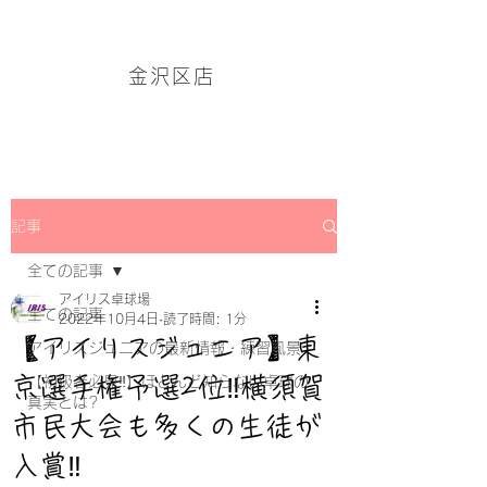
アイリス卓球場・金沢区店のホームページはこちら→
金沢区店
記事
全ての記事
アイリス卓球場
全ての記事
2022年10月4日
読了時間: 1分
【アイリスジュニア】東
アイリスジュニアの最新情報・練習風景
京選手権予選2位‼横須賀
【初級者必見‼】ほとんど知らない卓球の
真実とは?
市民大会も多くの生徒が
入賞‼