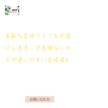
アイリス卓球場
​素敵な卓球ライフをお届
けします。京急線沿いの
方が通いやすい卓球場‼
アイリス卓球場・電話番
号： 080‐9659‐3772
iristakkyuujou.0611@gmail.com
お問い合わせ