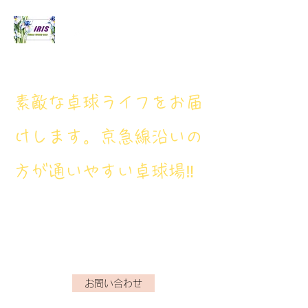
アイリス卓球場
​素敵な卓球ライフをお届
けします。京急線沿いの
方が通いやすい卓球場‼
アイリス卓球場・電話番
号： 080‐9659‐3772
iristakkyuujou.0611@gmail.com
お問い合わせ