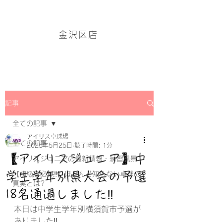
アイリス卓球場・金沢区店のホームページはこちら→
金沢区店
記事
全ての記事
アイリス卓球場
全ての記事
2025年5月25日
読了時間: 1分
【アイリスジュニア】中
アイリスジュニアの最新情報・練習風景
学生学年別県大会の予選
【初級者必見‼】ほとんど知らない卓球の
真実とは?
18名通過しました‼
本日は中学生学年別横須賀市予選が
ありました‼
