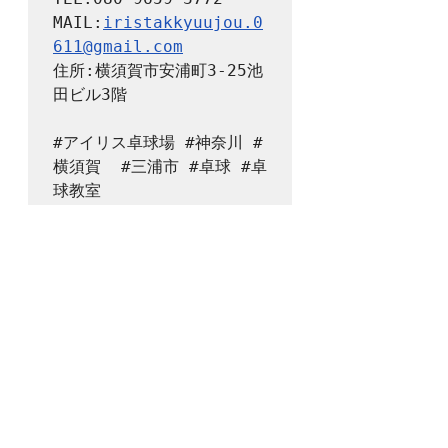
MAIL:
iristakkyuujou.0
611@gmail.com
住所:横須賀市安浦町3-25池
田ビル3階

#アイリス卓球場
#神奈川
#
横須賀
#三浦市
#卓球
#卓
球教室