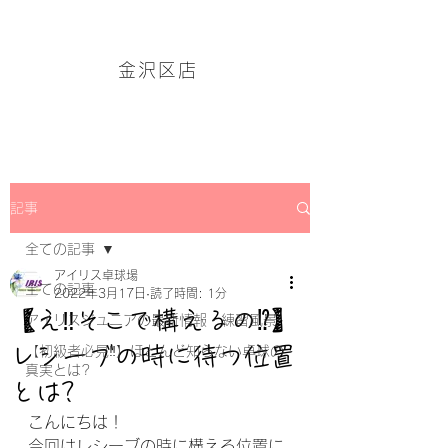
アイリス卓球場・金沢区店のホームページはこちら→
金沢区店
記事
全ての記事
アイリス卓球場
全ての記事
2022年3月17日
読了時間: 1分
【え‼そこで構えるの⁉】
アイリスジュニアの最新情報・練習風景
レシーブの時に待つ位置
【初級者必見‼】ほとんど知らない卓球の
真実とは?
とは?
こんにちは！
今回はレシーブの時に構える位置に