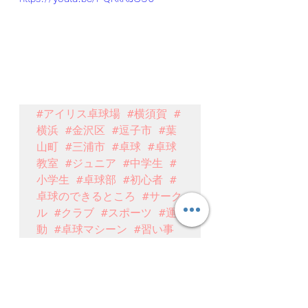
#アイリス卓球場
#横須賀
#
横浜
#金沢区
#逗子市
#葉
山町
#三浦市
#卓球
#卓球
教室
#ジュニア
#中学生
#
小学生
#卓球部
#初心者
#
卓球のできるところ
#サーク
ル
#クラブ
#スポーツ
#運
動
#卓球マシーン
#習い事
#卓球マシーン
#【初級者必見】ほとんど誰も知らない卓球の真実とは?
【初級者必見‼】ほとんど知らない卓球の真実
とは?