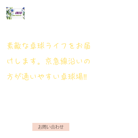
アイリス卓球場
​素敵な卓球ライフをお届
けします。京急線沿いの
方が通いやすい卓球場‼
アイリス卓球場・電話番
号： 080‐9659‐3772
iristakkyuujou.0611@gmail.com
お問い合わせ