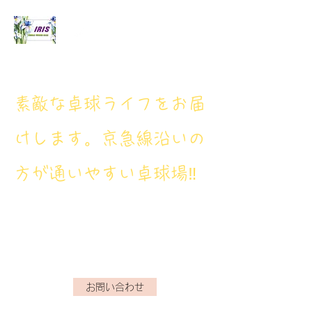
アイリス卓球場
​素敵な卓球ライフをお届
けします。京急線沿いの
方が通いやすい卓球場‼
アイリス卓球場・電話番
号： 080‐9659‐3772
iristakkyuujou.0611@gmail.com
お問い合わせ