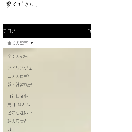
覧ください。
ブログ
全ての記事
全ての記事
アイリスジュ
ニアの最新情
報・練習風景
【初級者必
見‼】ほとん
ど知らない卓
球の真実と
は?