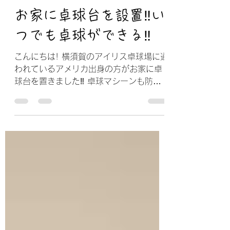
アイリス卓球場
2021年1月7日
読了時間: 1分
お家に卓球台を設置‼い
つでも卓球ができる‼
こんにちは! 横須賀のアイリス卓球場に通
われているアメリカ出身の方がお家に卓
球台を置きました‼ 卓球マシーンも防球
ネットも購入し、いつでも練習できるよ
うになりました‼ いつでも卓球すること
ができるなんて夢のようですね‼ #アイリ
ス卓球場 #横須賀 #横浜 #金沢区 #
卓球 ...