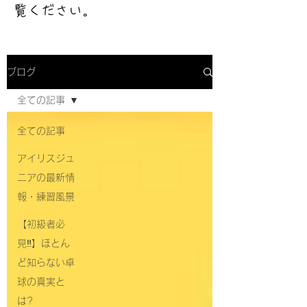
覧ください。
ブログ
全ての記事
全ての記事
アイリスジュ
ニアの最新情
報・練習風景
【初級者必
見‼】ほとん
ど知らない卓
球の真実と
は?