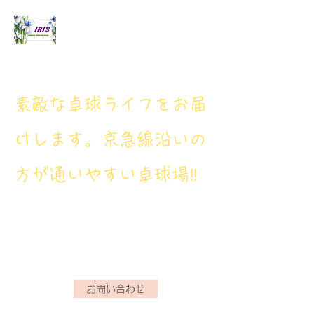
アイリス卓球場
​素敵な卓球ライフをお届
けします。京急線沿いの
方が通いやすい卓球場‼
アイリス卓球場・電話番
号： 080‐9659‐3772
iristakkyuujou.0611@gmail.com
お問い合わせ