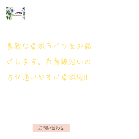
アイリス卓球場
​素敵な卓球ライフをお届
けします。京急線沿いの
方が通いやすい卓球場‼
アイリス卓球場・電話番
号： 080‐9659‐3772
iristakkyuujou.0611@gmail.com
お問い合わせ