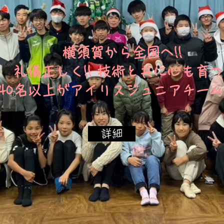
横須賀から全国へ!!
礼儀正しく!! 技術と共に心も育つ!
4
0名以上がアイリスジュニアチーム
詳細
小1~小6の初級者クラスもス