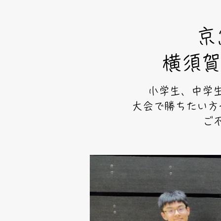
京
横須賀
小学生、中学生
大会で勝ちたい方
ご