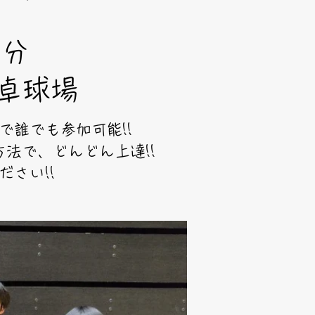
5分
卓球場
誰でも参加可能!!
法で、どんどん上達!!
さい!!