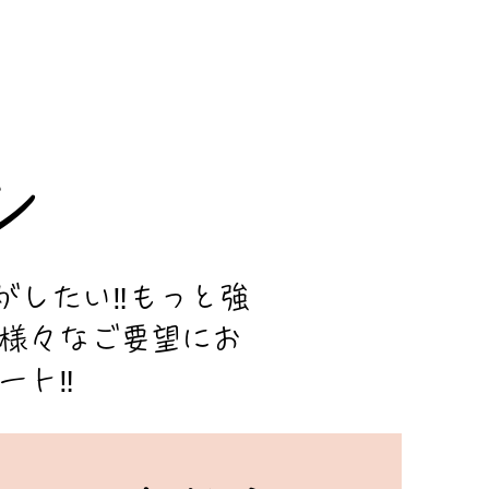
ン
がしたい‼もっと強
ど様々なご要望にお
ート‼