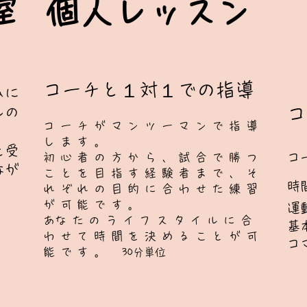
室
​個人レッスン
​​コーチと１対１での指導
ムに
​
ルの
コーチがマンツーマンで指導
します。
を受
コ
初心者の方から、試合で勝つ
なが
ことを目指す経験者まで、そ
時
れぞれの目的に合わせた練習
が可能です。
​
​あなたのライフスタイルに合
基
わせて時間を決めることが可
コ
能です。
​
30分単位