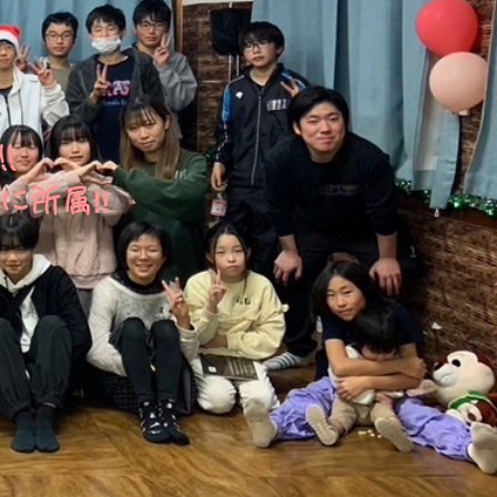
!
に所属‼
タート‼