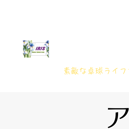
iristakkyuujou.0611@gmail.com
アイリス卓球場・電話番
アイリス卓球場
​素敵な卓球ライ