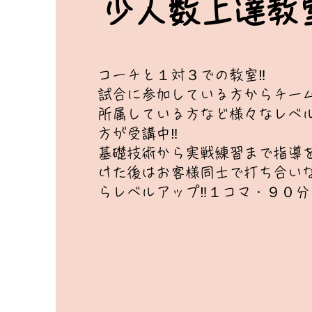
​少人数上達教
​コーチと１対３での教室‼
試合に参加している方からチー
所属している方など様々なレベ
方が受講中‼
​基礎技術から実戦練習まで指導
けた後はお客様同士で打ち合い
らレベルアップ‼１コマ・９０分