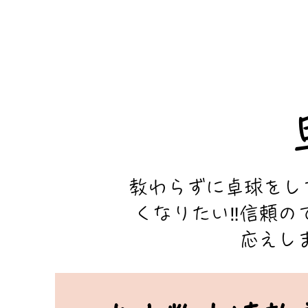
​教わらずに卓球を
くなりたい‼信頼の
応えし