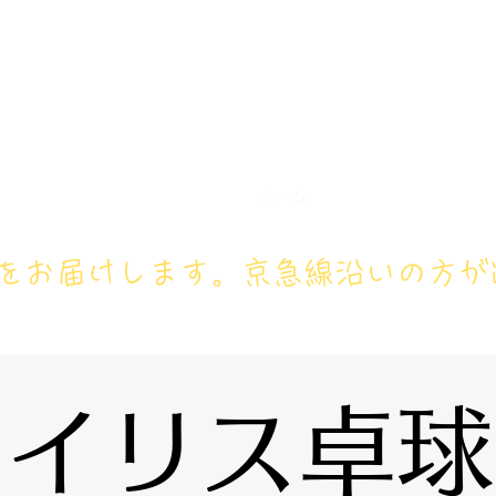
アイリス卓球場・金沢区店のホ
号： 080‐9659‐3772
ホーム
卓球レッスン
ジュニ
フをお届けします。京急線沿いの方が
アイリス卓球