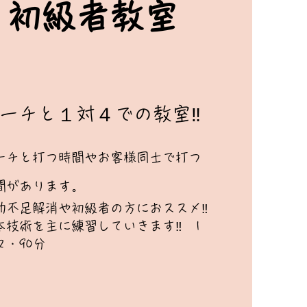
​初級者教室
​コーチと１対４での教室‼
ーチと打つ時間やお客様同士で打つ
間があります
。
運動不足解消や初級者の方におススメ‼
本技術を主に練習していきます‼​ 1
マ・90分